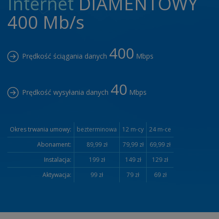
Internet
DIAMENTOWY
400 Mb/s
400
Prędkość ściągania danych
Mbps
40
Prędkość wysyłania danych
Mbps
Okres trwania umowy:
bezterminowa
12 m-cy
24 m-ce
Abonament:
89,99 zł
79,99 zł
69,99 zł
Instalacja:
199 zł
149 zł
129 zł
Aktywacja:
99 zł
79 zł
69 zł