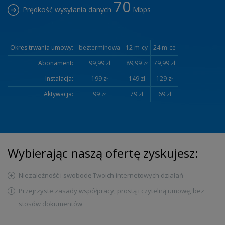
70
Prędkość wysyłania danych
Mbps
Okres trwania umowy:
bezterminowa
12 m-cy
24 m-ce
Abonament:
99,99 zł
89,99 zł
79,99 zł
Instalacja:
199 zł
149 zł
129 zł
Aktywacja:
99 zł
79 zł
69 zł
Wybierając naszą ofertę zyskujesz:
Niezależność i swobodę Twoich internetowych działań
Przejrzyste zasady współpracy, prostą i czytelną umowę, bez
stosów dokumentów