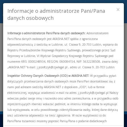
×
Informacje o administratorze Pani/Pana
Toggle
danych osobowych
navigati
Internet światłowodowy
Informacje o administratorze Pani/Pana danych osobowych:
Administratorem
Pani/Pana danych osobowych jest AKASHA.NET spółka z ograniczona
odpowiedzialnością z siedzibą w Lublinie, ul. Cisowa 9, 20-703 Lublin, wpisana do
Internet światłowodowy
Rejestru Przedsiębiorców Krajowego Rejestru Sądowego, prowadzonego przez Sąd
Rejonowy w Lublinie, VI Wydział Gospodarczy Krajowego Rejestru Sądowego pod
Internet radiowy
numerem KRS: 0000248934, REGON: 060084154, NIP: 5632238508, zwana dalej:
„AKASHA.NET ”e-mail: j.jozefczyk@zjwlegal.pl , adres ul. Cisowa 9, 20-703 Lublin
Telewizja
Inspektor Ochrony Danych Osobowych (IOD) w AKASHA.NET:
W przypadku pytań
Telefon
dotyczących przetwarzania danych osobowych może Pani/Pan skontaktować się z
nami pod adresem siedziby AKASHA.NET z dopiskiem „IOD”, lub w formie
Pakiet 3w1
elektronicznej, wysyłając wiadomość e-mail na adres: j.jozefczyk@zjwlegal.pl Należy
wówczas podać swoje imię i nazwisko oraz adres zamieszkania, a w przypadku osób
Pakiet 2w1
reprezentujących również wskazać podmiot, w imieniu którego osoba ta występuje
lub występowała, w celu prawidłowego zidentyfikowania osoby, której dane dotyczą
oraz udzielenia odpowiedzi na treść zgłoszenia. W razie wątpliwości co do
Pani/Pana tożsamości możemy poprosić Panią/Pana o podanie dodatkowych
BUDYNKI WIELORODZINNE
informacji znajdujących się w Umowie