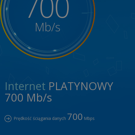
700
takim marketingiem bezpośrednim . Przysługuje Pani/Panu prawo do cofnięcia
każdej wyrażonej przez siebie zgody na przetwarzanie Pani/Pana danych, w tym ich
udostępniania, w każdym momencie bez wpływu na zgodność z prawem
Mb/s
przetwarzania, którego dokonano na podstawie zgody przed jej cofnięciem.
Przysługuje Pani/Panu w związku z przetwarzaniem danych osobowych prawo
wniesienia skargi do organu nadzorczego. Podanie danych osobowych jest
dobrowolne, lecz niezbędne do świadczenia usług telekomunikacyjnych,
realizowania kontaktu z Panią/Panem lub otrzymywania informacji o produktach
lub usługach oferowanych przez AKASHA.NET. Pani/Pana dane osobowe nie będą
podlegać decyzjom opierającym się wyłącznie na zautomatyzowanym przetwarzaniu
Termin odpowiedzi na Pani/Pana zapytanie:
Jeśli chciałaby/chciałby Pani/Pan
dowiedzieć się więcej w kwestiach związanych z ochroną danych osobowych,
zmienić złożone przez siebie któreś z oświadczeń lub skorzystać z przysługujących
Internet
PLATYNOWY
jej/jemu powyżej wskazanych praw, prosimy o kierowanie korespondencji pod adres
siedziby AKASHA.NET. W przypadku skierowania w/w/ korespondencji, AKASHA.NET
700 Mb/s
zgodnie z obowiązującymi przepisami prawa udzieli Pani/Panu odpowiedzi w
terminie 30 dni. Z uwagi na skomplikowany charakter żądania lub liczbę żądań
jakie nam Pani/Pan przekaże termin odpowiedzi może ulec wydłużeniu do 90 dni,
700
wówczas poinformujemy Panią/Pana w terminie miesiąca o takim wydłużeniu.
Prędkość ściągania danych
Mbps