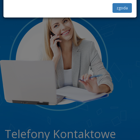
zgoda
Cel i podstawa prawna przetwarzania Pani/Pana danych osobowych;
Pani/Pana dane
osobowe będą przetwarzane przez AKASHA.NET w celu świadczenia usług
telekomunikacyjnych na podstawie zawartej przez Panią/Pana umowy (podstawa
prawna: art. 6 ust. 1 lit b, f), Rozporządzenia Parlamentu Europejskiego i Rady (UE)
2016/679 z dnia 27 kwietnia 2016 r. w sprawie ochrony osób fizycznych w związku
z przetwarzaniem danych osobowych i w sprawie swobodnego przepływu takich
danych oraz uchylenia dyrektywy 95/46/WE, które wchodzi w życie z dniem 25
maja 2018 r. (dalej RODO)). Jednocześnie informujemy, że w wypadku skorzystania
przez Pana/Panią z usług administratora danych osobowych Pani/Pana dane
osobowe będą przetwarzane w celach marketingu własnych produktów i usług
(podstawa prawna art. 6 ust. 1 lit. f) RODO), lub ewentualnego ustalenia,
dochodzenia lub obrony przed roszczeniami będącego realizacją naszego prawnie
uzasadnionego interesu (podstawa prawna: art. 6 ust. 1 lit. f) RODO), oraz w celach
podatkowych i rachunkowych (podstawa prawna przetwarzania danych: art. 6 ust. 1
lit c) RODO), zaś w sytuacji, w której, wyrazi Pan/Pani dobrowolną zgodę na
przetwarzanie swoich danych osobowych AKASHA.NET będzie przetwarzać
Pani/Pana dane osobowe w celach każdorazowo określonych w treści zgody (art. 6
ust. 1 lit a) RODO), które AKASHA.NET przechowuje ww. dane do wycofania zgody.
Informujemy, że zgoda może być cofnięta w każdym czasie, przy czym wycofanie
zgody nie wpływa na zgodność z prawem przetwarzania, którego dokonano na
Telefony Kontaktowe
podstawie zgody przed jej wycofaniem;