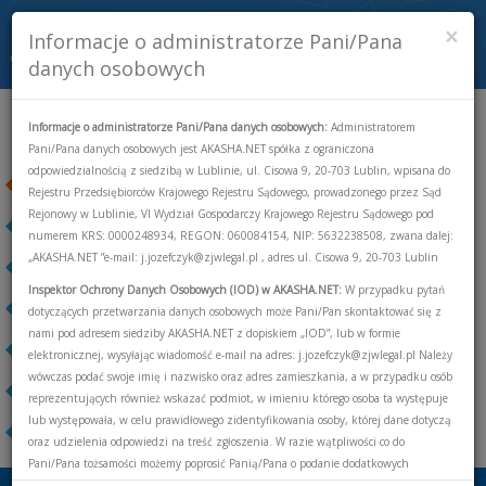
×
Informacje o administratorze Pani/Pana
Toggle
danych osobowych
navigati
Kontakt
Informacje o administratorze Pani/Pana danych osobowych:
Administratorem
Pani/Pana danych osobowych jest AKASHA.NET spółka z ograniczona
odpowiedzialnością z siedzibą w Lublinie, ul. Cisowa 9, 20-703 Lublin, wpisana do
Zadzwoń do nas
Rejestru Przedsiębiorców Krajowego Rejestru Sądowego, prowadzonego przez Sąd
Rejonowy w Lublinie, VI Wydział Gospodarczy Krajowego Rejestru Sądowego pod
Odwiedź nas
numerem KRS: 0000248934, REGON: 060084154, NIP: 5632238508, zwana dalej:
„AKASHA.NET ”e-mail: j.jozefczyk@zjwlegal.pl , adres ul. Cisowa 9, 20-703 Lublin
Napisz do nas
Inspektor Ochrony Danych Osobowych (IOD) w AKASHA.NET:
W przypadku pytań
Dane adresowe
dotyczących przetwarzania danych osobowych może Pani/Pan skontaktować się z
nami pod adresem siedziby AKASHA.NET z dopiskiem „IOD”, lub w formie
Wskaźniki jakości
elektronicznej, wysyłając wiadomość e-mail na adres: j.jozefczyk@zjwlegal.pl Należy
wówczas podać swoje imię i nazwisko oraz adres zamieszkania, a w przypadku osób
Dokumenty
reprezentujących również wskazać podmiot, w imieniu którego osoba ta występuje
lub występowała, w celu prawidłowego zidentyfikowania osoby, której dane dotyczą
Ogłoszenia
oraz udzielenia odpowiedzi na treść zgłoszenia. W razie wątpliwości co do
Pani/Pana tożsamości możemy poprosić Panią/Pana o podanie dodatkowych
informacji znajdujących się w Umowie