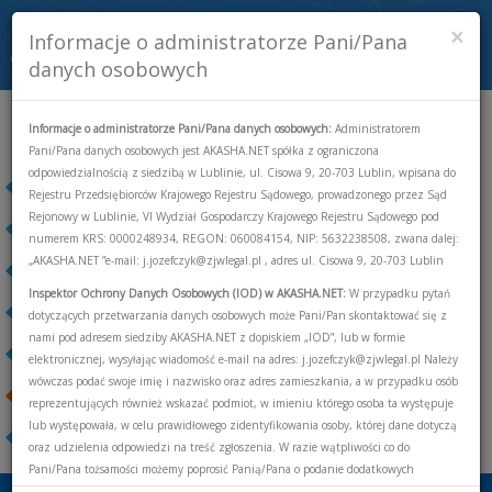
×
Informacje o administratorze Pani/Pana
Toggle
danych osobowych
navigati
Kontakt
Informacje o administratorze Pani/Pana danych osobowych:
Administratorem
Pani/Pana danych osobowych jest AKASHA.NET spółka z ograniczona
odpowiedzialnością z siedzibą w Lublinie, ul. Cisowa 9, 20-703 Lublin, wpisana do
Zadzwoń do nas
Rejestru Przedsiębiorców Krajowego Rejestru Sądowego, prowadzonego przez Sąd
Rejonowy w Lublinie, VI Wydział Gospodarczy Krajowego Rejestru Sądowego pod
Odwiedź nas
numerem KRS: 0000248934, REGON: 060084154, NIP: 5632238508, zwana dalej:
„AKASHA.NET ”e-mail: j.jozefczyk@zjwlegal.pl , adres ul. Cisowa 9, 20-703 Lublin
Napisz do nas
Inspektor Ochrony Danych Osobowych (IOD) w AKASHA.NET:
W przypadku pytań
Dane adresowe
dotyczących przetwarzania danych osobowych może Pani/Pan skontaktować się z
nami pod adresem siedziby AKASHA.NET z dopiskiem „IOD”, lub w formie
Wskaźniki jakości
elektronicznej, wysyłając wiadomość e-mail na adres: j.jozefczyk@zjwlegal.pl Należy
wówczas podać swoje imię i nazwisko oraz adres zamieszkania, a w przypadku osób
Dokumenty
reprezentujących również wskazać podmiot, w imieniu którego osoba ta występuje
lub występowała, w celu prawidłowego zidentyfikowania osoby, której dane dotyczą
Ogłoszenia
oraz udzielenia odpowiedzi na treść zgłoszenia. W razie wątpliwości co do
Pani/Pana tożsamości możemy poprosić Panią/Pana o podanie dodatkowych
informacji znajdujących się w Umowie