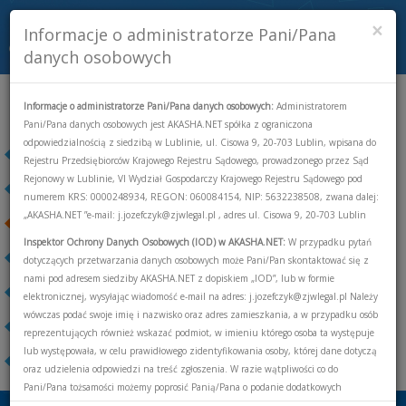
×
Informacje o administratorze Pani/Pana
Toggle
danych osobowych
navigati
Kontakt
Informacje o administratorze Pani/Pana danych osobowych:
Administratorem
Pani/Pana danych osobowych jest AKASHA.NET spółka z ograniczona
odpowiedzialnością z siedzibą w Lublinie, ul. Cisowa 9, 20-703 Lublin, wpisana do
Zadzwoń do nas
Rejestru Przedsiębiorców Krajowego Rejestru Sądowego, prowadzonego przez Sąd
Rejonowy w Lublinie, VI Wydział Gospodarczy Krajowego Rejestru Sądowego pod
Odwiedz nas
numerem KRS: 0000248934, REGON: 060084154, NIP: 5632238508, zwana dalej:
„AKASHA.NET ”e-mail: j.jozefczyk@zjwlegal.pl , adres ul. Cisowa 9, 20-703 Lublin
Napisz do nas
Inspektor Ochrony Danych Osobowych (IOD) w AKASHA.NET:
W przypadku pytań
Dane adresowe
dotyczących przetwarzania danych osobowych może Pani/Pan skontaktować się z
nami pod adresem siedziby AKASHA.NET z dopiskiem „IOD”, lub w formie
Wskaźniki jakości
elektronicznej, wysyłając wiadomość e-mail na adres: j.jozefczyk@zjwlegal.pl Należy
wówczas podać swoje imię i nazwisko oraz adres zamieszkania, a w przypadku osób
Dokumenty
reprezentujących również wskazać podmiot, w imieniu którego osoba ta występuje
lub występowała, w celu prawidłowego zidentyfikowania osoby, której dane dotyczą
Ogłoszenia
oraz udzielenia odpowiedzi na treść zgłoszenia. W razie wątpliwości co do
Pani/Pana tożsamości możemy poprosić Panią/Pana o podanie dodatkowych
informacji znajdujących się w Umowie