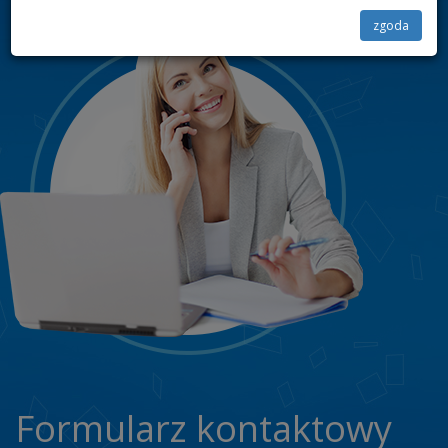
zgoda
Cel i podstawa prawna przetwarzania Pani/Pana danych osobowych;
Pani/Pana dane
osobowe będą przetwarzane przez AKASHA.NET w celu świadczenia usług
telekomunikacyjnych na podstawie zawartej przez Panią/Pana umowy (podstawa
prawna: art. 6 ust. 1 lit b, f), Rozporządzenia Parlamentu Europejskiego i Rady (UE)
2016/679 z dnia 27 kwietnia 2016 r. w sprawie ochrony osób fizycznych w związku
z przetwarzaniem danych osobowych i w sprawie swobodnego przepływu takich
danych oraz uchylenia dyrektywy 95/46/WE, które wchodzi w życie z dniem 25
maja 2018 r. (dalej RODO)). Jednocześnie informujemy, że w wypadku skorzystania
przez Pana/Panią z usług administratora danych osobowych Pani/Pana dane
osobowe będą przetwarzane w celach marketingu własnych produktów i usług
(podstawa prawna art. 6 ust. 1 lit. f) RODO), lub ewentualnego ustalenia,
dochodzenia lub obrony przed roszczeniami będącego realizacją naszego prawnie
uzasadnionego interesu (podstawa prawna: art. 6 ust. 1 lit. f) RODO), oraz w celach
podatkowych i rachunkowych (podstawa prawna przetwarzania danych: art. 6 ust. 1
lit c) RODO), zaś w sytuacji, w której, wyrazi Pan/Pani dobrowolną zgodę na
przetwarzanie swoich danych osobowych AKASHA.NET będzie przetwarzać
Pani/Pana dane osobowe w celach każdorazowo określonych w treści zgody (art. 6
ust. 1 lit a) RODO), które AKASHA.NET przechowuje ww. dane do wycofania zgody.
Informujemy, że zgoda może być cofnięta w każdym czasie, przy czym wycofanie
zgody nie wpływa na zgodność z prawem przetwarzania, którego dokonano na
Formularz kontaktowy
podstawie zgody przed jej wycofaniem;